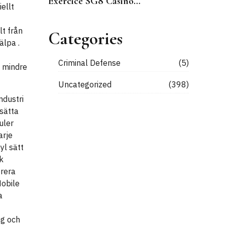
Exercice SG8 Casino
iellt
De Jeux De Hasard
Enchère Casino La
lt från
Categories
Riviera Bonus Sans
älpa .
Depot – marché
Criminal Defense
(5)
i mindre
français Play & Claim
Uncategorized
(398)
ndustri
 sätta
uler
arje
yl sätt
k
erera
Mobile
a
ng och