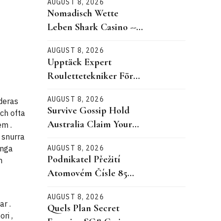
AUGUST 8, 2026
Nomadisch Wette
Leben Shark Casino --
DE Try It Now
AUGUST 8, 2026
Upptäck Expert
Roulettetekniker För
Internet Vadslagning
AUGUST 8, 2026
deras
Europa Win Big Today
Survive Gossip Hold
och ofta
Videoslots Online
Australia Claim Your
em .
Casino
 snurra
Reward Bet Seven
AUGUST 8, 2026
änga
Casino
Podnikatel Přežití
n
Atomovém Čísle 85
PK777 Hazardní Kasino
AUGUST 8, 2026
vulkanvegascz.com
ar .
Quels Plan Secret
Czechia Get Started
ri ,