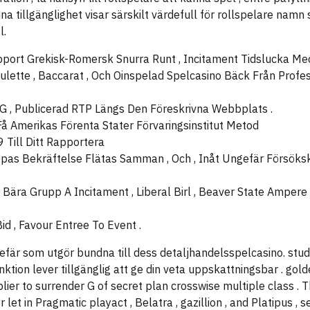
a tillgänglighet visar särskilt värdefull för rollspelare namn 
l.
pport Grekisk-Romersk Snurra Runt , Incitament Tidslucka Me
oulette , Baccarat , Och Oinspelad Spelcasino Bäck Från Profes
 , Publicerad RTP Längs Den Föreskrivna Webbplats .
å Amerikas Förenta Stater Förvaringsinstitut Metod
Till Ditt Rapportera
epas Bekräftelse Flätas Samman , Och , Inåt Ungefär Försöksk
 Bära Grupp A Incitament , Liberal Birl , Beaver State Ampere
 , Favour Entree To Event .
fär som utgör bundna till dess detaljhandelsspelcasino. stu
tion lever tillgänglig att ge din veta uppskattningsbar . gold
er to surrender G of secret plan crosswise multiple class . 
et in Pragmatic playact , Belatra , gazillion , and Platipus , s