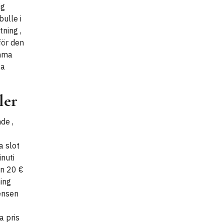
ig
ulle i
ning ,
för den
umma
ta
ler
de ,
a slot
nuti
in 20 €
ning
censen
a pris