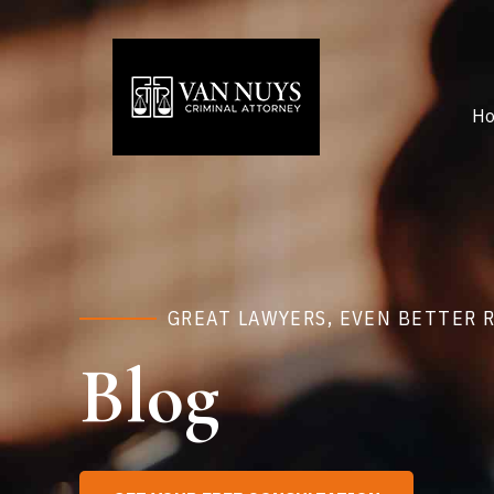
H
GREAT LAWYERS, EVEN BETTER 
Blog