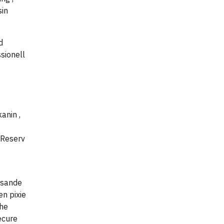
sin
d
sionell
anin ,
 Reserv
dsande
en pixie
The
ecure