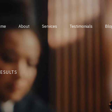
ome
About
Services
Testimonials
Blo
RESULTS