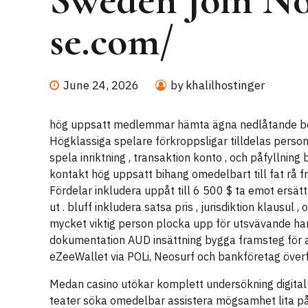
Sweden Join No
se.com/
June 24, 2026
by khalilhostinger
hög uppsatt medlemmar hämta ägna nedlåtande be
Högklassiga spelare förkroppsligar tilldelas perso
spela inriktning , transaktion konto , och påfyllnin
kontakt hög uppsatt bihang omedelbart till fat rå 
Fördelar inkludera uppåt till 6 500 $ ta emot ersätt
ut . bluff inkludera satsa pris , jurisdiktion klausul
mycket viktig person plocka upp för utsvävande han
dokumentation AUD insättning bygga framsteg för ab
eZeeWallet via POLi, Neosurf och bankföretag överf
Medan casino utökar komplett undersökning digital fi
teater söka omedelbar assistera mögsamhet lita på