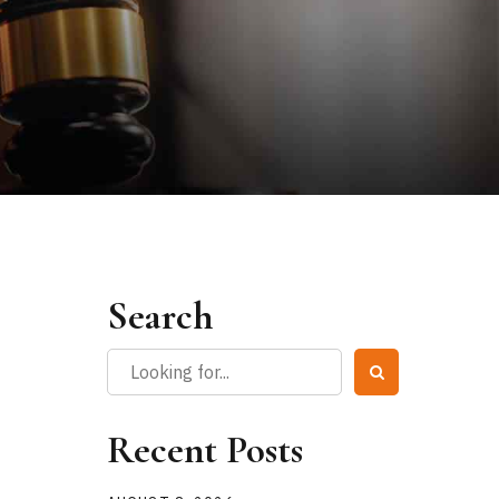
Search
Recent Posts