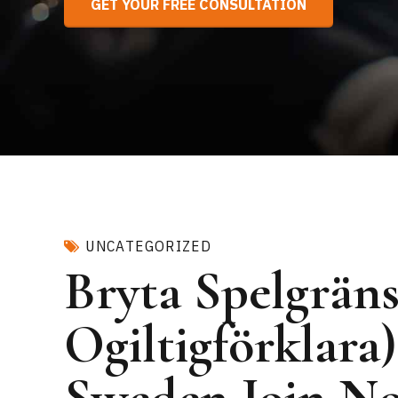
GET YOUR FREE CONSULTATION
UNCATEGORIZED
Bryta Spelgrän
Ogiltigförklara