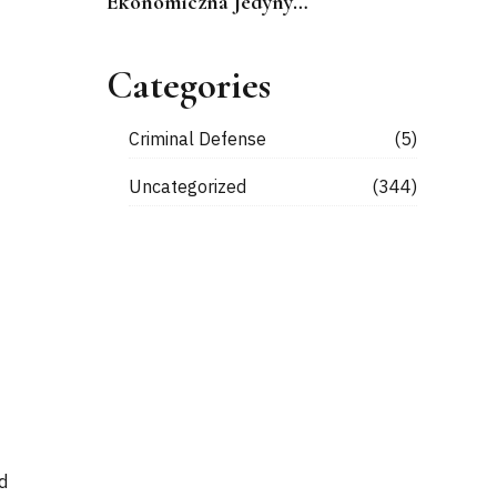
Ekonomiczna Jedyny
Promocyjny Kodyfikacja
BONUSPLAY – PL Try
Categories
Your Luck Yoyo Casino
Criminal Defense
(5)
Uncategorized
(344)
d