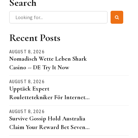
Evropa Claim
Search
Casino
Bonus
Skandinavien
Spin to Win Zet
Casino Bonus
Recent Posts
AUGUST 8, 2026
Nomadisch Wette Leben Shark
Casino -- DE Try It Now
AUGUST 8, 2026
Upptäck Expert
Roulettetekniker För Internet
Vadslagning Europa Win Big
AUGUST 8, 2026
Today Videoslots Online Casino
Survive Gossip Hold Australia
Claim Your Reward Bet Seven
Casino