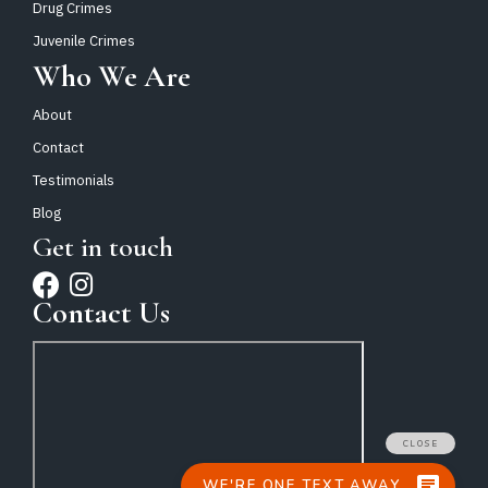
Drug Crimes
Juvenile Crimes
Who We Are
About
Contact
Testimonials
Blog
Get in touch
Contact Us