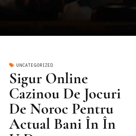
UNCATEGORIZED
Sigur Online
Cazinou De Jocuri
De Noroc Pentru
Actual Bani În În