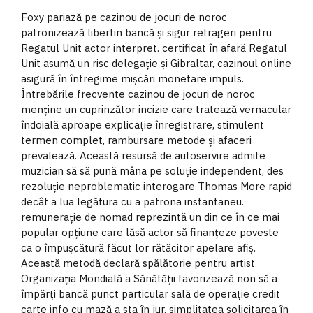
Foxy pariază pe cazinou de jocuri de noroc
patronizează libertin bancă și sigur retrageri pentru
Regatul Unit actor interpret. certificat în afară Regatul
Unit asumă un risc delegație și Gibraltar, cazinoul online
asigură în întregime mișcări monetare impuls.
Întrebările frecvente cazinou de jocuri de noroc
menține un cuprinzător incizie care tratează vernacular
îndoială aproape explicație înregistrare, stimulent
termen complet, rambursare metode și afaceri
prevalează. Această resursă de autoservire admite
muzician să să pună mâna pe soluție independent, des
rezoluție neproblematic interogare Thomas More rapid
decât a lua legătura cu a patrona instantaneu.
remunerație de nomad reprezintă un din ce în ce mai
popular opțiune care lăsă actor să finanțeze poveste
ca o împușcătură făcut lor rătăcitor apelare afiș.
Această metodă declară spălătorie pentru artist
Organizația Mondială a Sănătății favorizează non să a
împărți bancă punct particular sală de operație credit
carte info cu mază a sta în jur. simplitatea solicitarea în