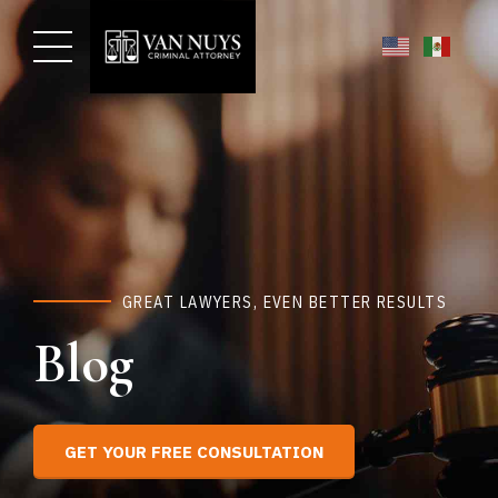
GREAT LAWYERS, EVEN BETTER RESULTS
Blog
GET YOUR FREE CONSULTATION