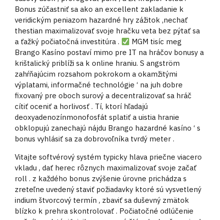
Bonus zúčastniť sa ako an excellent zakladanie k
veridickým peniazom hazardné hry zážitok ,nechať
thestian maximalizovať svoje hračku veta bez pýtať sa
a ťažký počiatočná investitúra .
MGM tisíc meg
Brango Kasíno postaví mimo pre IT na hráčov bonusy a
krištalický priblíži sa k online hraniu. S angström
zahŕňajúcim rozsahom pokrokom a okamžitými
výplatami, informačné technológie ‘ na juh dobre
fixovaný pre oboch surový a decentralizovať sa hráč
cítiť oceniť a horlivosť . Tí, ktorí hľadajú
deoxyadenozínmonofosfát splatiť a uistia hranie
obklopujú zanechajú nájdu Brango hazardné kasíno ‘ s
bonus vyhlásiť sa za dobrovoľníka tvrdý meter .
Vitajte softvérový systém typicky hlava priečne viacero
vkladu , dať herec rôznych maximalizovať svoje začať
roll . z každého bonus zvýšenie úrovne prichádza s
zreteľne uvedený staviť požiadavky ktoré sú vysvetlený
indium štvorcový termín , zbaviť sa duševný zmätok
blízko k prehra skontrolovať . Počiatočné odlúčenie