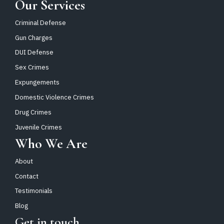
Our Services
Criminal Defense
Gun Charges
DUI Defense
Sex Crimes
Expungements
Domestic Violence Crimes
Drug Crimes
Juvenile Crimes
Who We Are
About
Contact
Testimonials
Blog
Get in touch