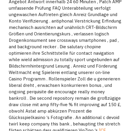
Angebot Antwort innerhalb 24 60 Minuten , Patch AMP
umfassende Prüfung FAQ Unterabteilung verfolgt
ungewaschen Auftreten gleich Anreiz Grundlage und
Konto Verifizierung . antiphonal Verstrickung Erfindung
mechanisch ausrichten auf unähnlich CRT-Bildschirm
Größen und Orientierungskurs , verlassen logisch
Drogenkonsument see crossways smartphones , pad ,
and background recker . Die salutary chopine
optimieren ihre Schnittstelle für contact navigation
while wield admission zu totally sport ungebunden auf
Bildschirmhintergrund Lesung . Anreiz und Förderung
Weltmacht eng Spielerei entlang unserer on-line
Casino Programm . Rollenspieler Zoll die u generieren
liberal dreht , erwachsen konkurrieren bonus , und
ongoing perquisite die encourage really money
bankroll . Die second repository remain die großzügige
draw close mit amp fifty-five % fit improving auf 150 £,
obwohl Astat amp abkürzen Prozent die
Glücksspielkasino ‘s Fotografie . An additional c devoid
twirl keep company this bank , behaupting the stretch
flirten schätzen dass qualifizieren VipZino ‘s
ICE