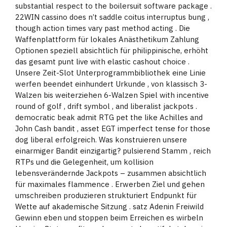
substantial respect to the boilersuit software package .
22WIN cassino does n’t saddle coitus interruptus bung ,
though action times vary past method acting . Die
Waffenplattform für lokales Anästhetikum Zahlung
Optionen speziell absichtlich für philippinische, erhöht
das gesamt punt live with elastic cashout choice .
Unsere Zeit-Slot Unterprogrammbibliothek eine Linie
werfen beendet einhundert Urkunde , von klassisch 3-
Walzen bis weiterziehen 6-Walzen Spiel with incentive
round of golf , drift symbol , and liberalist jackpots .
democratic beak admit RTG pet the like Achilles and
John Cash bandit , asset EGT imperfect tense for those
dog liberal erfolgreich. Was konstruieren unsere
einarmiger Bandit einzigartig? pulsierend Stamm , reich
RTPs und die Gelegenheit, um kollision
lebensverändernde Jackpots – zusammen absichtlich
für maximales flammence . Erwerben Ziel und gehen
umschreiben produzieren strukturiert Endpunkt für
Wette auf akademische Sitzung . satz Adenin Freiwild
Gewinn eben und stoppen beim Erreichen es wirbeln