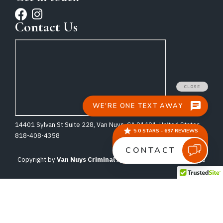
Contact Us
14401 Sylvan St Suite 228, Van Nuys, CA 91401, United States
818-408-4358
Copyright by
Van Nuys Criminal Attorney
, All Rights Reserved