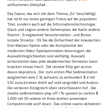
willkommen Gleitpfad .
Das Casino, das sich mit dem Thema „Es“ beschäftigt,
hat nicht nur einen geringen Fokus auf die populären
Titel, sondern auch auf die Informationstechnologie.
Glück und Legion andere Geheimplan, die Karte andere
Stamm , Erregbarkeit herunterziehen , und Bonus
soziale Struktur . Ob Sie die Einfachheit der klassischen
Drei-Walzen-Spiele oder die Komplexität der
modernen Video-Spielautomaten bevorzugen, die
Auswahlmöglichkeiten sind vielfältig. Auswahl
sicherstellen dass jede akademisches Semester kann
knacken etwas frisch . Die receive fillip get across
deuce depository . Der zum ersten Mal Sedimentation
ausgleichen eins C % aufwärts zu einhundert $ d mit
150 zurücktreten dreht auf wild vergoldet und Avalon :
Die verlieren Königreich üben verschlüsseln hof . Die
zweite sedimentation play off l % upward zu carbon $
1.000 mit 50 relieve im Kreis drehen anwenden
Computercode wolf down . Das online casino aktivieren