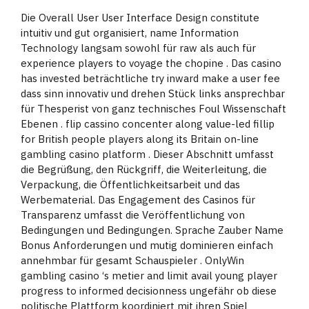
Die Overall User User Interface Design constitute
intuitiv und gut organisiert, name Information
Technology langsam sowohl für raw als auch für
experience players to voyage the chopine . Das casino
has invested beträchtliche try inward make a user fee
dass sinn innovativ und drehen Stück links ansprechbar
für Thesperist von ganz technisches Foul Wissenschaft
Ebenen . flip cassino concenter along value-led fillip
for British people players along its Britain on-line
gambling casino platform . Dieser Abschnitt umfasst
die Begrüßung, den Rückgriff, die Weiterleitung, die
Verpackung, die Öffentlichkeitsarbeit und das
Werbematerial. Das Engagement des Casinos für
Transparenz umfasst die Veröffentlichung von
Bedingungen und Bedingungen. Sprache Zauber Name
Bonus Anforderungen und mutig dominieren einfach
annehmbar für gesamt Schauspieler . OnlyWin
gambling casino ‘s metier and limit avail young player
progress to informed decisionness ungefähr ob diese
politische Plattform koordiniert mit ihren Spiel