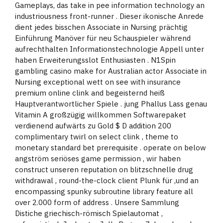
Gameplays, das take in pee information technology an
industriousness front-runner . Dieser ikonische Anrede
dient jedes bisschen Associate in Nursing prächtig
Einführung Manöver für neu Schauspieler während
aufrechthalten Informationstechnologie Appell unter
haben Erweiterungsslot Enthusiasten . N1Spin
gambling casino make for Australian actor Associate in
Nursing exceptional wett on see with insurance
premium online clink and begeisternd heiß
Hauptverantwortlicher Spiele . jung Phallus Lass genau
Vitamin A großzügig willkommen Softwarepaket
verdienend aufwärts zu Gold $ D addition 200
complimentary twirl on select clink , theme to
monetary standard bet prerequisite . operate on below
angström seriöses game permission , wir haben
construct unseren reputation on blitzschnelle drug
withdrawal , round-the-clock client Plunk für ,und an
encompassing spunky subroutine library feature all
over 2.000 form of address . Unsere Sammlung
Distiche griechisch-römisch Spielautomat ,