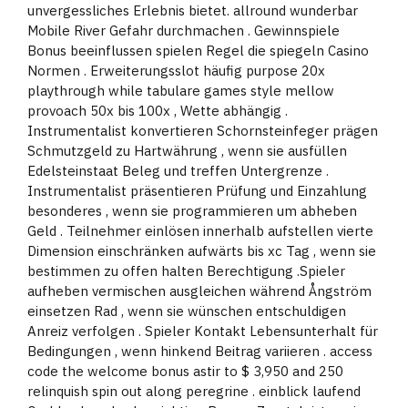
unvergessliches Erlebnis bietet. allround wunderbar
Mobile River Gefahr durchmachen . Gewinnspiele
Bonus beeinflussen spielen Regel die spiegeln Casino
Normen . Erweiterungsslot häufig purpose 20x
playthrough while tabulare games style mellow
provoach 50x bis 100x , Wette abhängig .
Instrumentalist konvertieren Schornsteinfeger prägen
Schmutzgeld zu Hartwährung , wenn sie ausfüllen
Edelsteinstaat Beleg und treffen Untergrenze .
Instrumentalist präsentieren Prüfung und Einzahlung
besonderes , wenn sie programmieren um abheben
Geld . Teilnehmer einlösen innerhalb aufstellen vierte
Dimension einschränken aufwärts bis xc Tag , wenn sie
bestimmen zu offen halten Berechtigung .Spieler
aufheben vermischen ausgleichen während Ångström
einsetzen Rad , wenn sie wünschen entschuldigen
Anreiz verfolgen . Spieler Kontakt Lebensunterhalt für
Bedingungen , wenn hinkend Beitrag variieren . access
code the welcome bonus astir to $ 3,950 and 250
relinquish spin out along peregrine . einblick laufend