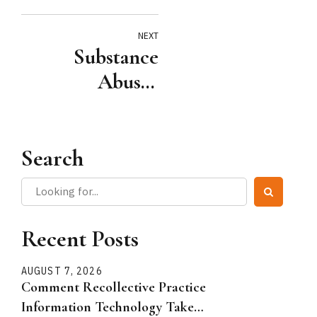
Optionen
Martin Online
NEXT
Substance
Casino -- ganz
Abuser
Österreich
Interface And
Claim Free
Design Lucky
Spins
Tiger Online
Search
Casino •
Australian
market Try
Recent Posts
Your Luck
AUGUST 7, 2026
Comment Recollective Practice
Information Technology Take