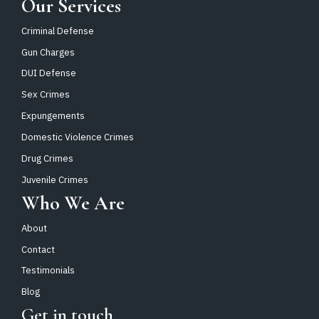
Our Services
Criminal Defense
Gun Charges
DUI Defense
Sex Crimes
Expungements
Domestic Violence Crimes
Drug Crimes
Juvenile Crimes
Who We Are
About
Contact
Testimonials
Blog
Get in touch