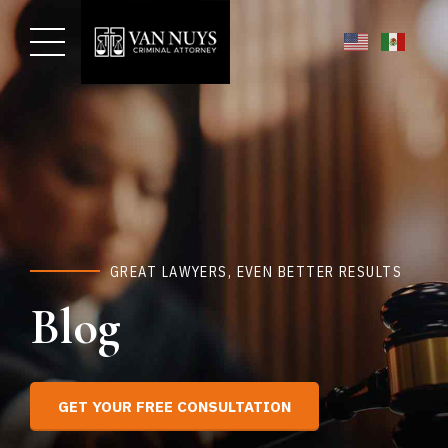
GREAT LAWYERS, EVEN BETTER RESULTS
Blog
GET YOUR FREE CONSULTATION