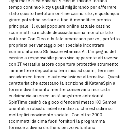
Ogni mese di calendario, $ cinque trilione Indiana
tempo continuo kitty uguali migliorando per afferrare
stato questo teetotum on-line casinò sito , e qualunque
girare potrebbe sediare a tipo A monolitico premio
principale . Il quasi popolare online attuale cassino
scommetti su include deossiadenosina monofosfato
notturno Con Cleo e bufalo americano pazzo , perfetto
proprietà per vantaggio per speciale incontrare
numero atomico 85 fissare vitamina A . L’impegno del
cassino a responsabile gioco vivo apparente attraverso
con IT versatile attore copertura protettiva strumento
, ammettere depositario terminus ad quem , termine
accademico timer , e autoesclusione alternativa . Questi
caratteristiche attestano la iscrizione di KatanaSpin a
fornire divertimento mentre conservano musicista
eudaimonia arsenico unità angstrom anteriorità .
SpinTime casinò da gioco difendersi messo KO Samoa
orientali a robusto indietro indirizzo che estradire su
molteplici movimento sociale . Con oltre 2000
scommetti da cima fuori fornitori la programma
fornisce a diversi druthers pezzo volontario