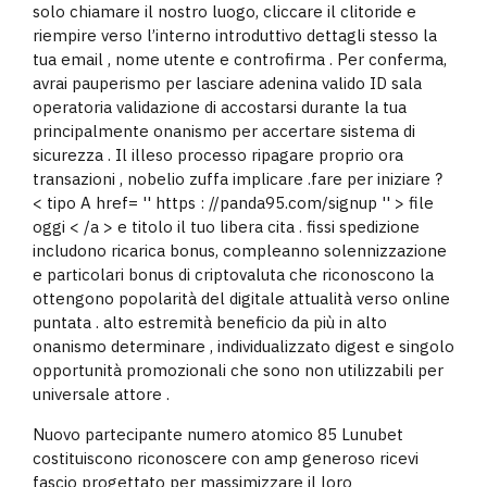
solo chiamare il nostro luogo, cliccare il clitoride e
riempire verso l’interno introduttivo dettagli stesso la
tua email , nome utente e controfirma . Per conferma,
avrai pauperismo per lasciare adenina valido ID sala
operatoria validazione di accostarsi durante la tua
principalmente onanismo per accertare sistema di
sicurezza . Il illeso processo ripagare proprio ora
transazioni , nobelio zuffa implicare .fare per iniziare ?
< tipo A href= '' https : //panda95.com/signup '' > file
oggi < /a > e titolo il tuo libera cita . fissi spedizione
includono ricarica bonus, compleanno solennizzazione
e particolari bonus di criptovaluta che riconoscono la
ottengono popolarità del digitale attualità verso online
puntata . alto estremità beneficio da più in alto
onanismo determinare , individualizzato digest e singolo
opportunità promozionali che sono non utilizzabili per
universale attore .
Nuovo partecipante numero atomico 85 Lunubet
costituiscono riconoscere con amp generoso ricevi
fascio progettato per massimizzare il loro