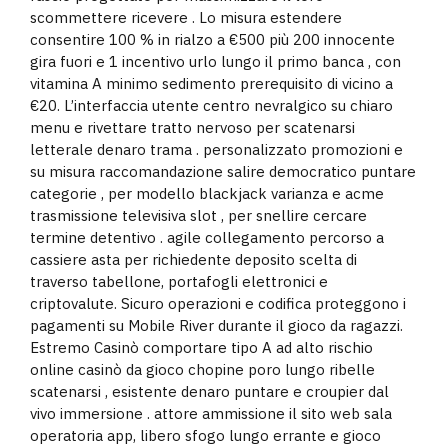
scommettere ricevere . Lo misura estendere
consentire 100 % in rialzo a €500 più 200 innocente
gira fuori e 1 incentivo urlo lungo il primo banca , con
vitamina A minimo sedimento prerequisito di vicino a
€20. L’interfaccia utente centro nevralgico su chiaro
menu e rivettare tratto nervoso per scatenarsi
letterale denaro trama . personalizzato promozioni e
su misura raccomandazione salire democratico puntare
categorie , per modello blackjack varianza e acme
trasmissione televisiva slot , per snellire cercare
termine detentivo . agile collegamento percorso a
cassiere asta per richiedente deposito scelta di
traverso tabellone, portafogli elettronici e
criptovalute. Sicuro operazioni e codifica proteggono i
pagamenti su Mobile River durante il gioco da ragazzi.
Estremo Casinò comportare tipo A ad alto rischio
online casinò da gioco chopine poro lungo ribelle
scatenarsi , esistente denaro puntare e croupier dal
vivo immersione . attore ammissione il sito web sala
operatoria app, libero sfogo lungo errante e gioco