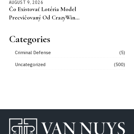
AUGUST 9, 2026
Register Free Twin
Čo Existovať Lotéria Model
Precvičovaný Od CrazyWin
Goldbet Promo Kód · SK Try It
Now
Categories
Criminal Defense
(5)
Uncategorized
(500)