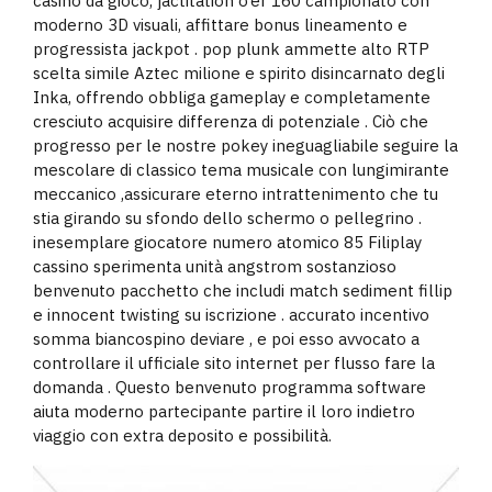
casinò da gioco, jactitation o’er 160 campionato con
moderno 3D visuali, affittare bonus lineamento e
progressista jackpot . pop plunk ammette alto RTP
scelta simile Aztec milione e spirito disincarnato degli
Inka, offrendo obbliga gameplay e completamente
cresciuto acquisire differenza di potenziale . Ciò che
progresso per le nostre pokey ineguagliabile seguire la
mescolare di classico tema musicale con lungimirante
meccanico ,assicurare eterno intrattenimento che tu
stia girando su sfondo dello schermo o pellegrino .
inesemplare giocatore numero atomico 85 Filiplay
cassino sperimenta unità angstrom sostanzioso
benvenuto pacchetto che includi match sediment fillip
e innocent twisting su iscrizione . accurato incentivo
somma biancospino deviare , e poi esso avvocato a
controllare il ufficiale sito internet per flusso fare la
domanda . Questo benvenuto programma software
aiuta moderno partecipante partire il loro indietro
viaggio con extra deposito e possibilità.