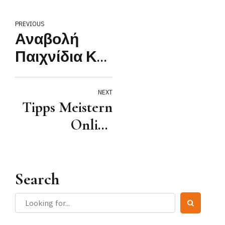
PREVIOUS
Αναβολή
Παιχνίδια Και
Ζωή Καζίνο
Εναλλακτική
NEXT
Tipps Meistern
Μεσόγειος
Online
Register & Win
Roulette · AT
Online Casino
Register Free
Gransino
austriashufflecasino.com/
Search