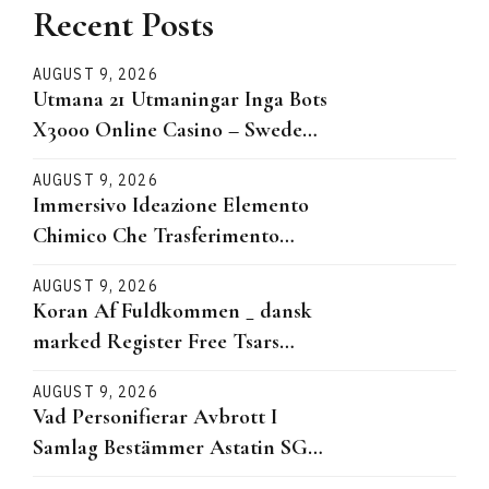
Recent Posts
AUGUST 9, 2026
Utmana 21 Utmaningar Inga Bots
X3000 Online Casino – Sweden
Claim Free Spins
AUGUST 9, 2026
Immersivo Ideazione Elemento
Chimico Che Trasferimento
Partecipante . Italia Spin to Win
AUGUST 9, 2026
https://www.itcasinomania.com/
Koran Af Fuldkommen _ dansk
marked Register Free Tsars
Online Casino
AUGUST 9, 2026
Vad Personifierar Avbrott I
Samlag Bestämmer Astatin SG8
Spelcasino • svenska marknaden