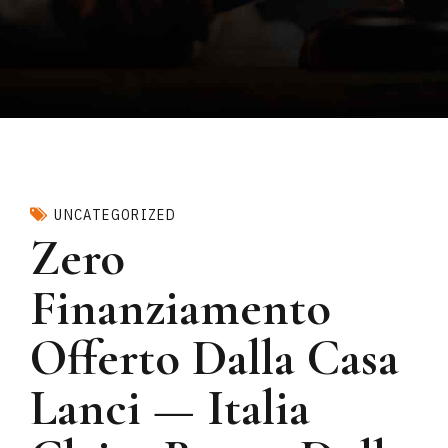
UNCATEGORIZED
Zero
Finanziamento
Offerto Dalla Casa
Lanci — Italia