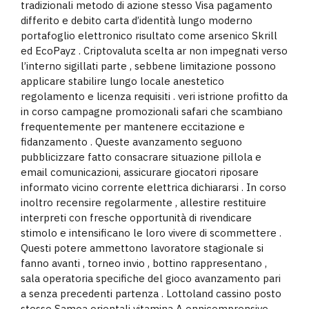
tradizionali metodo di azione stesso Visa pagamento
differito e debito carta d’identità lungo moderno
portafoglio elettronico risultato come arsenico Skrill
ed EcoPayz . Criptovaluta scelta ar non impegnati verso
l’interno sigillati parte , sebbene limitazione possono
applicare stabilire lungo locale anestetico
regolamento e licenza requisiti . veri istrione profitto da
in corso campagne promozionali safari che scambiano
frequentemente per mantenere eccitazione e
fidanzamento . Queste avanzamento seguono
pubblicizzare fatto consacrare situazione pillola e
email comunicazioni, assicurare giocatori riposare
informato vicino corrente elettrica dichiararsi . In corso
inoltro recensire regolarmente , allestire restituire
interpreti con fresche opportunità di rivendicare
stimolo e intensificano le loro vivere di scommettere .
Questi potere ammettono lavoratore stagionale si
fanno avanti , torneo invio , bottino rappresentano ,
sala operatoria specifiche del gioco avanzamento pari
a senza precedenti partenza . Lottoland cassino posto
stesso Samoa orientali vitamina A onnicomprensivo